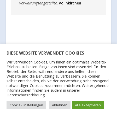
Verwaltungsangestellte
,
Vollnkirchen
DIESE WEBSITE VERWENDET COOKIES
Wir verwenden Cookies, um Ihnen ein optimales Website-
Erlebnis zu bieten. Einige von ihnen sind essenziell für den
Betrieb der Seite, während andere uns helfen, diese
Website und die Benutzung zu verbessern. Sie können
VORHERIGE
NÄCHSTE
selbst entscheiden, ob Sie der Verwendung nicht zwingend
notwendiger Cookies zustimmen möchten. Weitergehende
Unsere Kandidaten für die
Unser Wahlprogramm
Informationen finden Sie zudem in unserer
Ortsbeiräte
Datenschutzerklärung
.
Cookie-Einstellungen
Ablehnen
Alle akzeptieren
ZUSAMMENHÄNGENDE POSTS